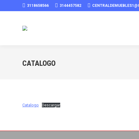
3118658566
3144457582
CENTRALDEMUEBLES1@
CATALOGO
Catalogo
Descargar