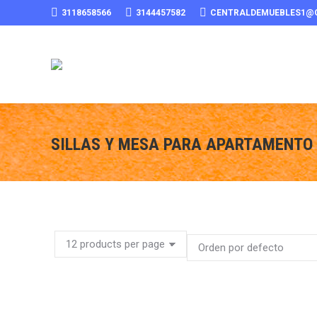
3118658566
3144457582
CENTRALDEMUEBLES1@
SILLAS Y MESA PARA APARTAMENTO