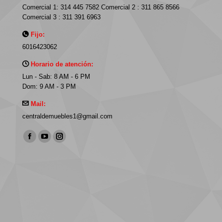
Comercial 1: 314 445 7582 Comercial 2 : 311 865 8566
Comercial 3 : 311 391 6963
Fijo:
6016423062
Horario de atención:
Lun - Sab: 8 AM - 6 PM
Dom: 9 AM - 3 PM
Mail:
centraldemuebles1@gmail.com
Find us on:
Facebook
YouTube
Instagram
page
page
page
opens
opens
opens
in
in
in
new
new
new
window
window
window