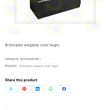
Archivador elegante color negro
Categoría:
Archivadores
Etiqueta:
Archivador elegante color negro
Share this product
Share
Share
Share
Share
Share
on
on
on
on
on
X
Pinterest
LinkedIn
WhatsApp
Facebook