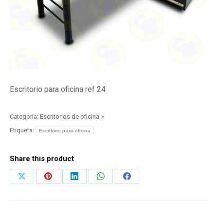
Escritorio para oficina ref 24
Categoría:
Escritorios de oficina
Etiqueta:
Escritorio para oficina
Share this product
Share
Share
Share
Share
Share
on
on
on
on
on
X
Pinterest
LinkedIn
WhatsApp
Facebook