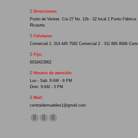
Direcciones:
Punto de Ventas: Cra 27 No. 12b - 32 local 1 Punto Fábrica: 
Ricaurte
Celulares:
Comercial 1: 314 445 7582 Comercial 2 : 311 865 8566 Come
Fijo:
6016423062
Horario de atención:
Lun - Sab: 8 AM - 6 PM
Dom: 9 AM - 3 PM
Mail:
centraldemuebles1@gmail.com
Find us on:
Facebook
YouTube
Instagram
page
page
page
opens
opens
opens