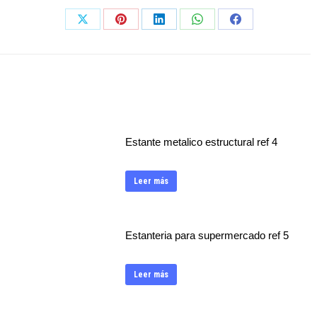
Share
Share
Share
Share
Share
on
on
on
on
on
X
Pinterest
LinkedIn
WhatsApp
Facebook
Estante metalico estructural ref 4
Leer más
Estanteria para supermercado ref 5
Leer más