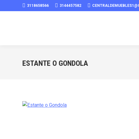
3118658566
3144457582
CENTRALDEMUEBLES1@
ESTANTE O GONDOLA