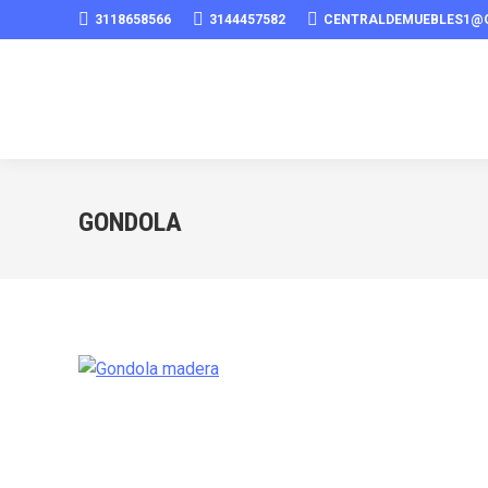
3118658566
3144457582
CENTRALDEMUEBLES1@
GONDOLA