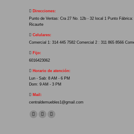
Direcciones:
Punto de Ventas: Cra 27 No. 12b - 32 local 1 Punto Fábrica: 
Ricaurte
Celulares:
Comercial 1: 314 445 7582 Comercial 2 : 311 865 8566 Come
Fijo:
6016423062
Horario de atención:
Lun - Sab: 8 AM - 6 PM
Dom: 9 AM - 3 PM
Mail:
centraldemuebles1@gmail.com
Find us on:
Facebook
YouTube
Instagram
page
page
page
opens
opens
opens