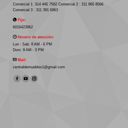
Comercial 1: 314 445 7582 Comercial 2 : 311 865 8566
Comercial 3 : 311 391 6963
Fijo:
6016423062
Horario de atención:
Lun - Sab: 8 AM - 6 PM
Dom: 9 AM - 3 PM
Mail:
centraldemuebles1@gmail.com
Find us on:
Facebook
YouTube
Instagram
page
page
page
opens
opens
opens
in
in
in
new
new
new
window
window
window