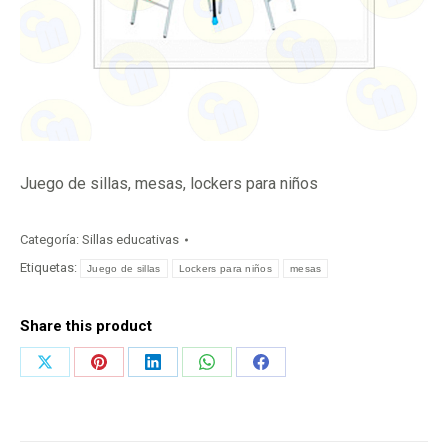
Juego de sillas, mesas, lockers para niños
Categoría:
Sillas educativas
Etiquetas:
Juego de sillas
Lockers para niños
mesas
Share this product
Share
Share
Share
Share
Share
on
on
on
on
on
X
Pinterest
LinkedIn
WhatsApp
Facebook