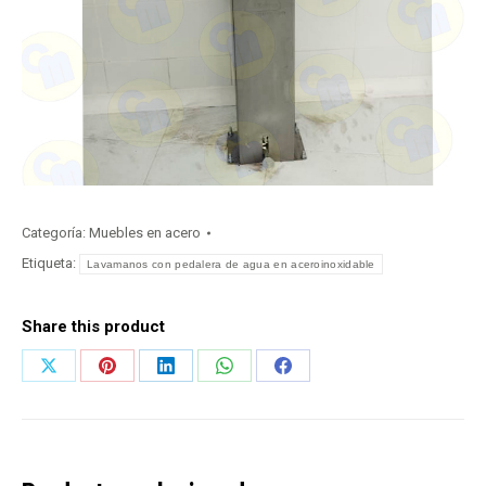
Categoría:
Muebles en acero
Etiqueta:
Lavamanos con pedalera de agua en aceroinoxidable
Share this product
Share
Share
Share
Share
Share
on
on
on
on
on
X
Pinterest
LinkedIn
WhatsApp
Facebook