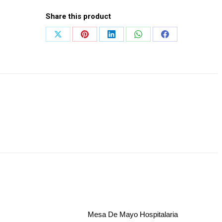
Share this product
Share
Share
Share
Share
Share
on
on
on
on
on
X
Pinterest
LinkedIn
WhatsApp
Facebook
Mesa De Mayo Hospitalaria