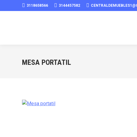
3118658566
3144457582
CENTRALDEMUEBLES1@
MESA PORTATIL