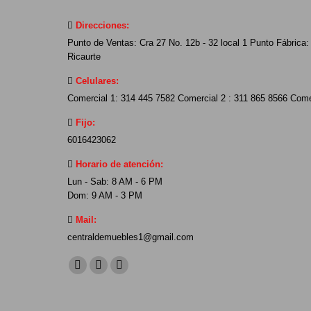
Direcciones:
Punto de Ventas: Cra 27 No. 12b - 32 local 1 Punto Fábrica: 
Ricaurte
Celulares:
Comercial 1: 314 445 7582 Comercial 2 : 311 865 8566 Come
Fijo:
6016423062
Horario de atención:
Lun - Sab: 8 AM - 6 PM
Dom: 9 AM - 3 PM
Mail:
centraldemuebles1@gmail.com
Find us on:
Facebook
YouTube
Instagram
page
page
page
opens
opens
opens