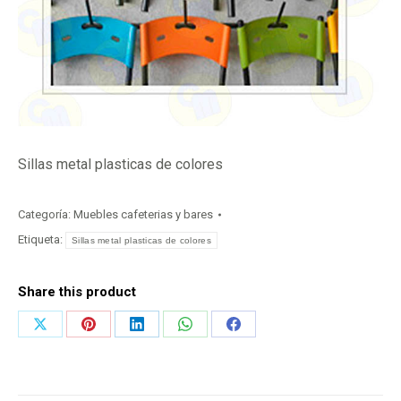
Sillas metal plasticas de colores
Categoría:
Muebles cafeterias y bares
Etiqueta:
Sillas metal plasticas de colores
Share this product
Share
Share
Share
Share
Share
on
on
on
on
on
X
Pinterest
LinkedIn
WhatsApp
Facebook