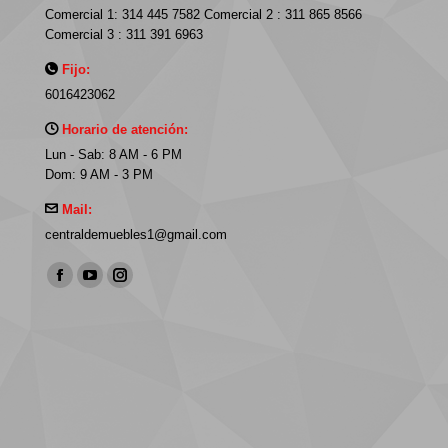
Comercial 1: 314 445 7582 Comercial 2 : 311 865 8566
Comercial 3 : 311 391 6963
Fijo:
6016423062
Horario de atención:
Lun - Sab: 8 AM - 6 PM
Dom: 9 AM - 3 PM
Mail:
centraldemuebles1@gmail.com
Find us on:
Facebook
YouTube
Instagram
page
page
page
opens
opens
opens
in
in
in
new
new
new
window
window
window