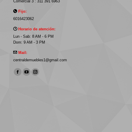
Comercial 3 : 311 391 6963
Fijo:
6016423062
Horario de atención:
Lun - Sab: 8 AM - 6 PM
Dom: 9 AM - 3 PM
Mail:
centraldemuebles1@gmail.com
Find us on:
Facebook
YouTube
Instagram
page
page
page
opens
opens
opens
in
in
in
new
new
new
window
window
window