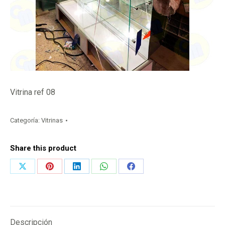
Vitrina ref 08
Categoría:
Vitrinas
Share this product
Share
Share
Share
Share
Share
on
on
on
on
on
X
Pinterest
LinkedIn
WhatsApp
Facebook
Descripción