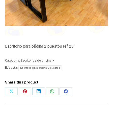
Escritorio para oficina 2 puestos ref 25
Categoría:
Escritorios de oficina
Etiqueta:
Escritorio para oficina 2 puestos
Share this product
Share
Share
Share
Share
Share
on
on
on
on
on
X
Pinterest
LinkedIn
WhatsApp
Facebook