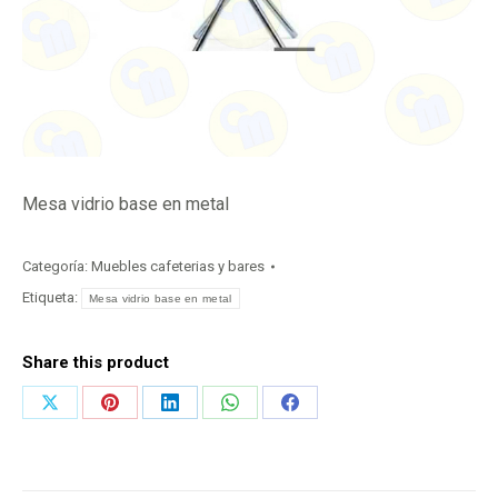
Mesa vidrio base en metal
Categoría:
Muebles cafeterias y bares
Etiqueta:
Mesa vidrio base en metal
Share this product
Share
Share
Share
Share
Share
on
on
on
on
on
X
Pinterest
LinkedIn
WhatsApp
Facebook