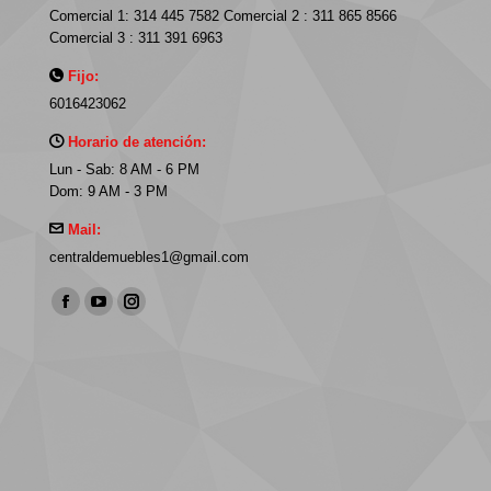
Comercial 1: 314 445 7582 Comercial 2 : 311 865 8566
Comercial 3 : 311 391 6963
Fijo:
6016423062
Horario de atención:
Lun - Sab: 8 AM - 6 PM
Dom: 9 AM - 3 PM
Mail:
centraldemuebles1@gmail.com
Find us on:
Facebook
YouTube
Instagram
page
page
page
opens
opens
opens
in
in
in
new
new
new
window
window
window