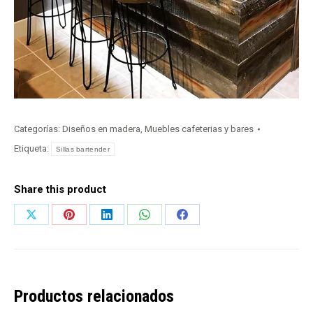
Categorías:
Diseños en madera
,
Muebles cafeterias y bares
Etiqueta:
Sillas bartender
Share this product
Share
Share
Share
Share
Share
on
on
on
on
on
X
Pinterest
LinkedIn
WhatsApp
Facebook
Productos relacionados