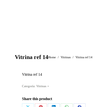
Vitrina ref 14
You are here:
Home
Vitrinas
Vitrina ref 14
Vitrina ref 14
Categoría:
Vitrinas
Share this product