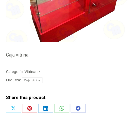
Caja vitrina
Categoría:
Vitrinas
Etiqueta:
Caja vitrina
Share this product
Share
Share
Share
Share
Share
on
on
on
on
on
X
Pinterest
LinkedIn
WhatsApp
Facebook