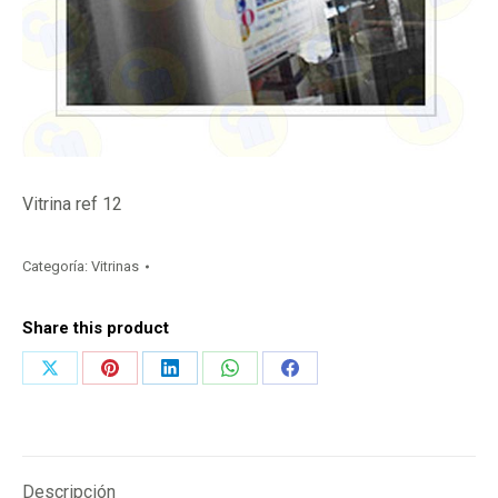
Vitrina ref 12
Categoría:
Vitrinas
Share this product
Share
Share
Share
Share
Share
on
on
on
on
on
X
Pinterest
LinkedIn
WhatsApp
Facebook
Descripción