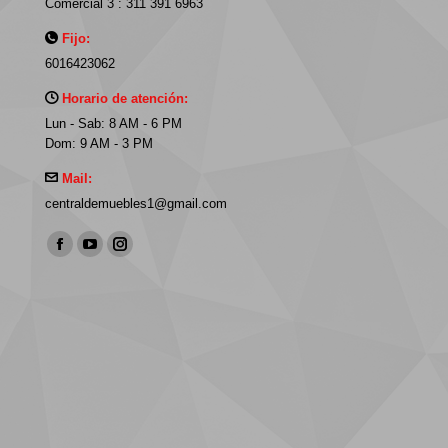
Comercial 3 : 311 391 6963
Fijo:
6016423062
Horario de atención:
Lun - Sab: 8 AM - 6 PM
Dom: 9 AM - 3 PM
Mail:
centraldemuebles1@gmail.com
Find us on:
Facebook
YouTube
Instagram
page
page
page
opens
opens
opens
in
in
in
new
new
new
window
window
window